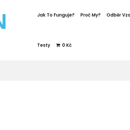
Jak To Funguje?
Proč My?
Odběr Vz
Testy
0 Kč