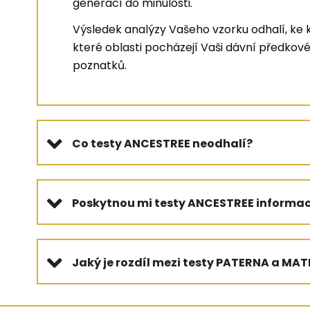
generací do minulosti.
Výsledek analýzy Vašeho vzorku odhalí, ke k
které oblasti pocházejí Vaši dávní předkov
poznatků.
Co testy ANCESTREE neodhalí?
Poskytnou mi testy ANCESTREE informac
Jaký je rozdíl mezi testy PATERNA a MA