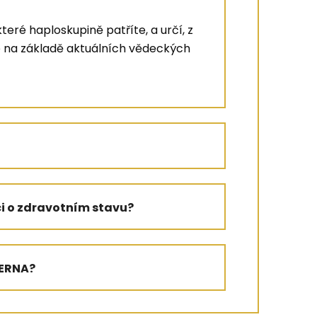
teré haploskupině patříte, a určí, z
é na základě aktuálních vědeckých
i o zdravotním stavu?
TERNA?