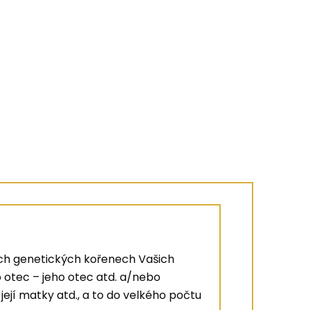
ích genetických kořenech Vašich
ho otec – jeho otec atd. a/nebo
 její matky atd., a to do velkého počtu