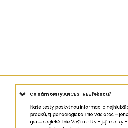
Co nám testy ANCESTREE řeknou?
Naše testy poskytnou informaci o nejhlubš
předků, tj. genealogické linie Váš otec – je
genealogické linie Vaší matky – její matky –