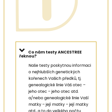
Co nám testy ANCESTREE
řeknou?
Naše testy poskytnou informaci
o nejhlubších genetických
kořenech Vašich předků, tj.
genealogické linie Váš otec –
jeho otec – jeho otec atd.
a/nebo genealogické linie Vaší
matky – její matky – její matky
atd., a to do velkého počtu