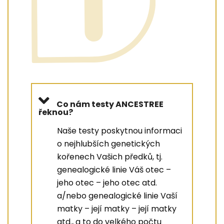
Co nám testy ANCESTREE
řeknou?
Naše testy poskytnou informaci
o nejhlubších genetických
kořenech Vašich předků, tj.
genealogické linie Váš otec –
jeho otec – jeho otec atd.
a/nebo genealogické linie Vaší
matky – její matky – její matky
atd., a to do velkého počtu