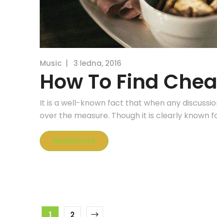
Music
|
3 ledna, 2016
How To Find Chea
It is a well-known fact that when any discussi
over the measure. Though it is clearly known f
Read more
1
2