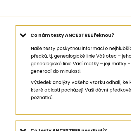
Co nám testy ANCESTREE řeknou?
Naše testy poskytnou informaci o nejhlubš
předků, tj. genealogické linie Váš otec – je
genealogické linie Vaší matky – její matky –
generací do minulosti.
Výsledek analýzy Vašeho vzorku odhalí, ke k
které oblasti pocházejí Vaši dávní předkov
poznatků.
Co testy ANCESTREE neodhalí?