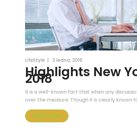
LifeStyle
|
3 ledna, 2016
Highlights New Y
2018
It is a well-known fact that when any discussi
over the measure. Though it is clearly known f
Read more