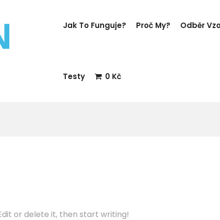
Jak To Funguje?
Proč My?
Odběr Vz
Testy
0 Kč
it or delete it, then start writing!