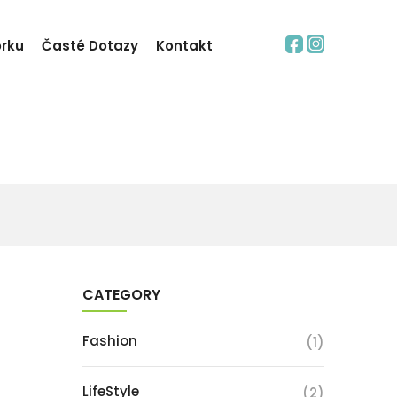
orku
Časté Dotazy
Kontakt
Blogs Style 1
CATEGORY
Fashion
(1)
LifeStyle
(2)