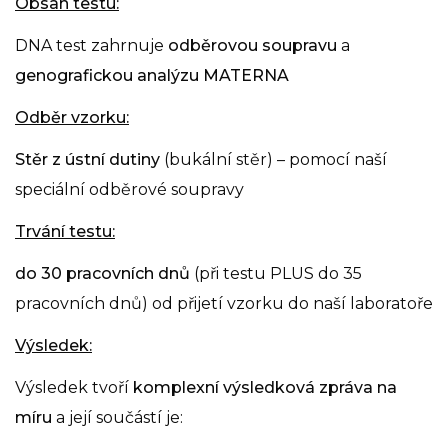
Obsah testu:
DNA test zahrnuje
odběrovou soupravu
a
genografickou analýzu MATERNA
Odběr vzorku:
Stěr z ústní dutiny
(bukální stěr) – pomocí naší
speciální odběrové soupravy
Trvání testu:
do 30 pracovních dnů
(při testu PLUS do 35
pracovních dnů) od přijetí vzorku do naší laboratoře
Výsledek:
Výsledek tvoří
komplexní výsledková zpráva na
míru
a její součástí je: