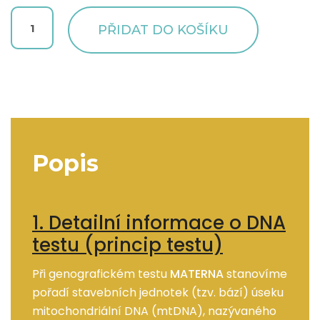
ANCESTREE
PŘIDAT DO KOŠÍKU
MATERNA
množství
Popis
1. Detailní informace o DNA
testu (princip testu)
Při genografickém testu
MATERNA
stanovíme
pořadí stavebních jednotek (tzv. bází) úseku
mitochondriální DNA (mtDNA), nazývaného