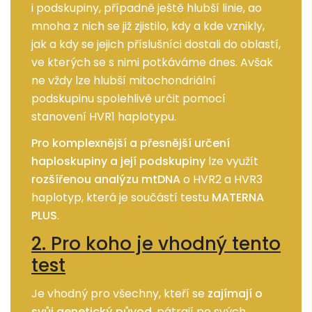
i podskupiny, případně ještě hlubší linie, ao
mnoha z nich se již zjistilo, kdy a kde vznikly,
jak a kdy se jejich příslušníci dostali do oblastí,
ve kterých se s nimi potkáváme dnes. Avšak
ne vždy lze hlubší mitochondriální
podskupinu spolehlivě určit pomocí
stanovení HVR1 haplotypu.
Pro komplexnější a přesnější určení
haploskupiny a její podskupiny
lze využít
rozšířenou analýzu mtDNA
o HVR2 a HVR3
haplotyp, která je součástí testu
MATERNA
PLUS
.
2. Pro koho je vhodný tento
test
Je vhodný pro všechny, kteří se
zajímají o
svůj genetický původ
, pátrají po svých