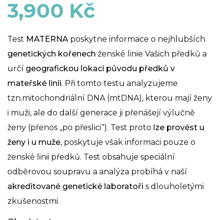
3,900
Kč
Test
MATERNA
poskytne informace o nejhlubších
genetických kořenech
ženské linie Vašich předků a
určí
geografickou lokaci původu předků v
mateřské linii
. Při tomto testu analyzujeme
tzn.mitochondriální DNA (mtDNA), kterou mají ženy
i muži, ale do další generace ji přenášejí výlučně
ženy (přenos „po přeslici“). Test proto
lze provést u
ženy i u muže
, poskytuje však informaci pouze o
ženské linii předků. Test obsahuje speciální
odběrovou soupravu a analýza probíhá v naší
akreditované genetické laboratoři
s dlouholetými
zkušenostmi.