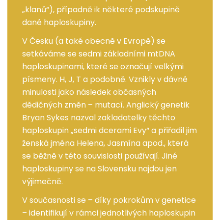
„klanů“), případně ik některé podskupině
dané haploskupiny.
V Česku (a také obecně v Evropě) se
setkáváme se sedmi základními mtDNA
haploskupinami, které se označují velkými
písmeny. H, J, T a podobně. Vznikly v dávné
minulosti jako následek občasných
dědičných změn – mutací. Anglický genetik
Bryan Sykes nazval zakladatelky těchto
haploskupin „sedmi dcerami Evy“ a přiřadil jim
ženská jména Helena, Jasmína apod., která
se běžně v této souvislosti používají. Jiné
haploskupiny se na Slovensku najdou jen
výjimečně.
V současnosti se – díky pokrokům v genetice
– identifikují v rámci jednotlivých haploskupin