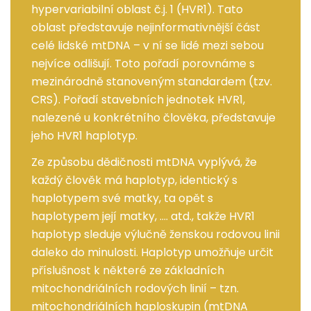
hypervariabilní oblast č.j. 1 (HVR1). Tato
oblast představuje nejinformativnější část
celé lidské mtDNA – v ní se lidé mezi sebou
nejvíce odlišují. Toto pořadí porovnáme s
mezinárodně stanoveným standardem (tzv.
CRS). Pořadí stavebních jednotek HVR1,
nalezené u konkrétního člověka, představuje
jeho HVR1 haplotyp.
Ze způsobu dědičnosti mtDNA vyplývá, že
každý člověk má haplotyp, identický s
haplotypem své matky, ta opět s
haplotypem její matky, …. atd., takže HVR1
haplotyp sleduje výlučně ženskou rodovou linii
daleko do minulosti. Haplotyp umožňuje určit
příslušnost k některé ze základních
mitochondriálních rodových linií – tzn.
mitochondriálních haploskupin (mtDNA